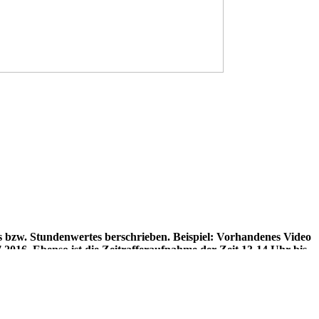
s bzw. Stundenwertes berschrieben. Beispiel: Vorhandenes Video
.2016. Ebenso ist die Zeitrafferaufnahme der Zeit 13-14 Uhr bis
s berschrieben wird. Entsprechend sind die Tagesvideos 1 Monat