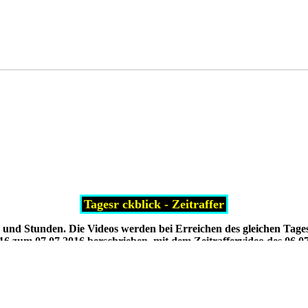
Tagesr ckblick - Zeitraffer
 und Stunden. Die Videos werden bei Erreichen des gleichen Tage
016 zum 07.07.2016 berschrieben, mit dem Zeitraffervideo des 06.07
14:10 Uhr mit der Zeitrafferaufnahme 13-14 Uhr des aktuellen Tage
lang "archiviert", die Stundenvideos f r 24 Stunden.