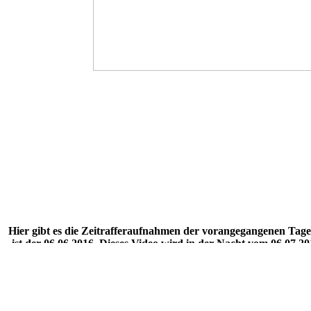
Hier gibt es die Zeitrafferaufnahmen der vorangegangenen Tage
ist der 06.06.2016. Dieses Video wird in der Nacht vom 06.07.2
sp testens um 14 Uhr des Folgetages zu sehen, da sie zu etwa 