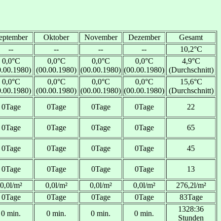
eptember
Oktober
November
Dezember
Gesamt
--
--
--
--
10,2°C
0,0°C
0,0°C
0,0°C
0,0°C
4,9°C
0.00.1980)
(00.00.1980)
(00.00.1980)
(00.00.1980)
(Durchschnitt)
0,0°C
0,0°C
0,0°C
0,0°C
15,6°C
0.00.1980)
(00.00.1980)
(00.00.1980)
(00.00.1980)
(Durchschnitt)
0Tage
0Tage
0Tage
0Tage
22
0Tage
0Tage
0Tage
0Tage
65
0Tage
0Tage
0Tage
0Tage
45
0Tage
0Tage
0Tage
0Tage
13
0,0l/m²
0,0l/m²
0,0l/m²
0,0l/m²
276,2l/m²
0Tage
0Tage
0Tage
0Tage
83Tage
1328:36
0 min.
0 min.
0 min.
0 min.
Stunden