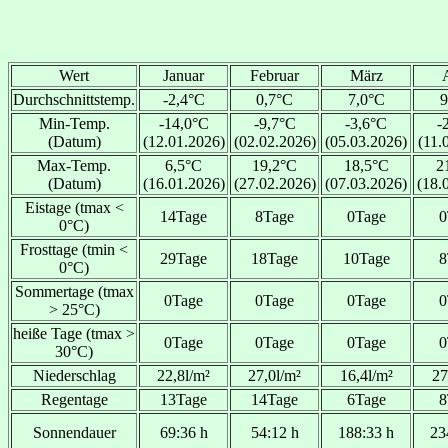
Wert
Januar
Februar
März
Durchschnittstemp.
-2,4°C
0,7°C
7,0°C
9
Min-Temp.
-14,0°C
-9,7°C
-3,6°C
-
(Datum)
(12.01.2026)
(02.02.2026)
(05.03.2026)
(11.
Max-Temp.
6,5°C
19,2°C
18,5°C
2
(Datum)
(16.01.2026)
(27.02.2026)
(07.03.2026)
(18.
Eistage (tmax <
14Tage
8Tage
0Tage
0
0°C)
Frosttage (tmin <
29Tage
18Tage
10Tage
8
0°C)
Sommertage (tmax
0Tage
0Tage
0Tage
0
> 25°C)
heiße Tage (tmax >
0Tage
0Tage
0Tage
0
30°C)
Niederschlag
22,8l/m²
27,0l/m²
16,4l/m²
27
Regentage
13Tage
14Tage
6Tage
8
Sonnendauer
69:36 h
54:12 h
188:33 h
23