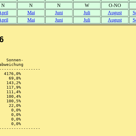
N
N
N
W
O-NO
April
Mai
Juni
Juli
August
S
April
Mai
Juni
Juli
August
S
6
  Sonnen-

bweichung

----------------

----------------
