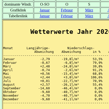
dominante Windr.
O-SO
O
S
Grafiklink
Januar
Febraur
März
Tabellenlink
Januar
Februar
März
Wetterwerte Jahr 202
Monat       Langjährige-         Niederschlags-        
                Abweichung    Abweichung      in %    a
-------------------------------------------------------
Januar   	   -2,79      -19,8l/m²       53,5%     4176,0%

Februar   	   -0,67       -6,8l/m²       79,9%       69,8%

März	   	   +2,48      -24,8l/m²       39,8%      143,2%

April   	   -0,74       -2,6l/m²       91,2%      117,9%

Mai   		   +0,56      -15,4l/m²       68,8%      111,4%

Juni   		   +2,44       +3,8l/m²      106,6%      100,4%

Juli   		   +0,01      -22,7l/m²       70,9%      100,5%

August   	   +2,57      -26,1l/m²       55,4%       22,0%

September 	  -14,60      -46,4l/m²        0,0%        0,0%

Oktober   	   -9,60      -40,7l/m²        0,0%        0,0%

November  	   -4,70      -40,7l/m²        0,0%        0,0%

Dezember  	   -9,60      -41,1l/m²        0,0%        0,0%

-------------------------------------------------------